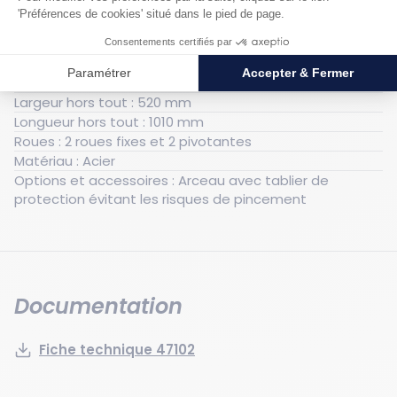
Poids : 118 kg
Hauteur de levée max : 1000 mm
Hauteur de levée mini : 435 mm
Capacité de charge statique : 500 kg
Largeur hors tout : 520 mm
Longueur hors tout : 1010 mm
Roues : 2 roues fixes et 2 pivotantes
Matériau : Acier
Options et accessoires : Arceau avec tablier de
protection évitant les risques de pincement
Documentation
Fiche technique 47102