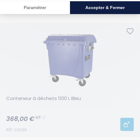
RÉF. 03009
Conteneur à déchets 1100 L Bleu
368,00 €
HT
RÉF. 03026