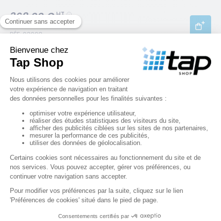
368,00 €
HT
RÉF. 03008
Conteneur à déchets 1100 L Jaune
368,00 €
HT