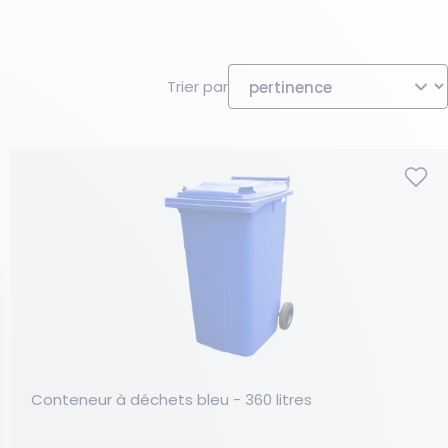
Nouveau produit
Les essentiels du moment
Les essentiels du moment
Nouveau produit
Les essentiels du moment
Nouveaux produits
Trier par
Conteneur à déchets bleu - 360 litres