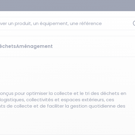
ver un produit, un équipement, une référence
échets
Aménagement
sage
 rétention
s élévateurs
ge et citernes
striels
nçus pour optimiser la collecte et le tri des déchets en
bants
ogistiques, collectivités et espaces extérieurs, ces
Les essentiels du moment
sées
 de collecte et de faciliter la gestion quotidienne des
ution
ilisantes
 bacs de rétention