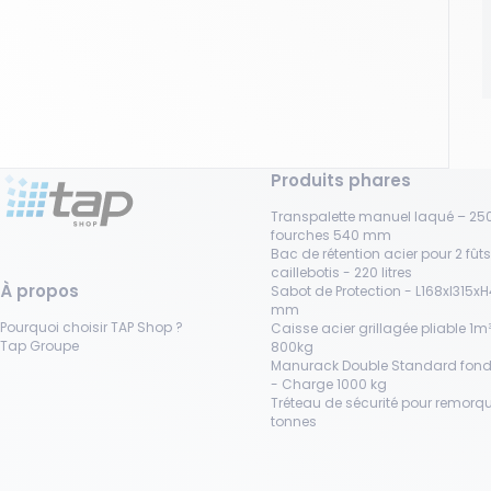
Produits phares
Transpalette manuel laqué – 250
fourches 540 mm
Bac de rétention acier pour 2 fût
caillebotis - 220 litres
À propos
Sabot de Protection - L168xl315x
mm
Pourquoi choisir TAP Shop ?
Caisse acier grillagée pliable 1m³
Tap Groupe
800kg
Manurack Double Standard fond
- Charge 1000 kg
Tréteau de sécurité pour remorqu
tonnes