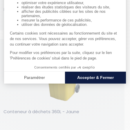
RÉF. 03004
138,56 €
HT
Conteneur à déchets 360L - Jaune