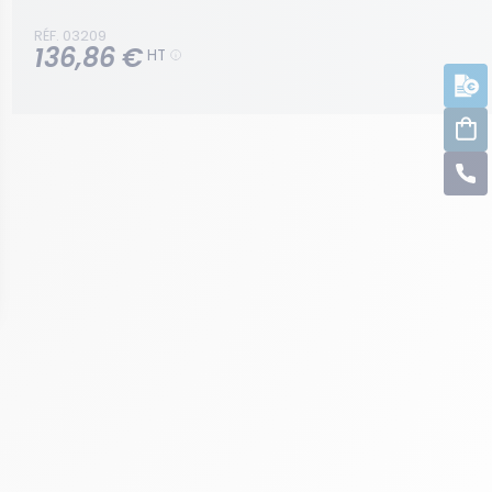
RÉF. 03209
136,86 €
HT
D
C
C