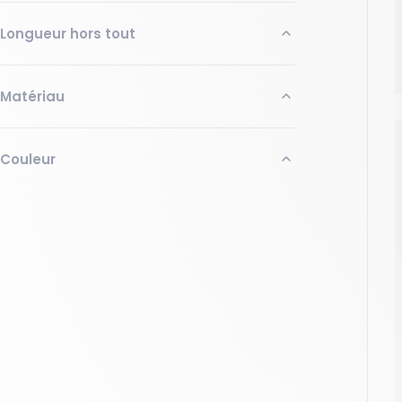
Minimum (mm)
Maximum (mm)
Longueur hors tout
Appliquer
Minimum (mm)
Maximum (mm)
Matériau
Appliquer
Pehd
Couleur
Appliquer
Bleu
Jaune
Vert