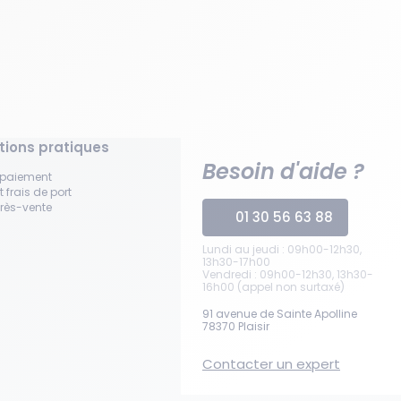
tions pratiques
Besoin d'aide ?
 paiement
t frais de port
près-vente
01 30 56 63 88
Lundi au jeudi : 09h00-12h30,
13h30-17h00
Vendredi : 09h00-12h30, 13h30-
16h00 (appel non surtaxé)
91 avenue de Sainte Apolline
78370 Plaisir
Contacter un expert