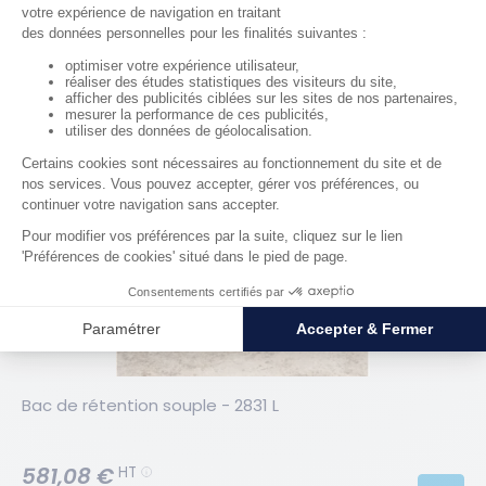
323,41 €
HT
RÉF. 52049
Bac de rétention souple - 2831 L
581,08 €
HT