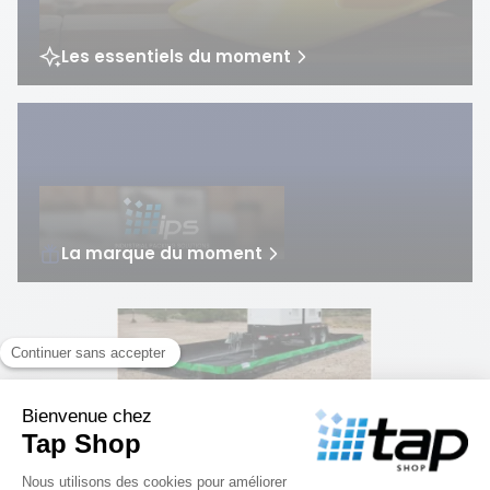
Trémies de remplissage
Stockage des liquides
Protège-câbles
Box de stockage rétention
Accessoires chariots élévateurs
Coffres de rangement
Signalisation
Cuves de stockage et citernes
CONSEILS D'EXPERT
2 produits
Les essentiels du moment
Levage
Racks à pneus
EPI
Absorbants industriels
Trier par
Stockages extérieurs
Hygiène
Barrages absorbants
Contactez-nous
Voir tout l'univers
Manutention
Portes-étiquettes
Secours
Armoires sécurisées
Demander un devis
Rubans antidérapants
Filtres anti-pollution
Voir tout l'univers
Stockage
Protections imperméabilisantes
Caillebotis pour bacs de rétention
La marque du moment
Voir tout l'univers
Voir tout l'univers
Protection
Rétention
Bac de rétention souple - 677 L