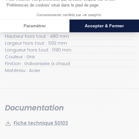
Générales
Poids : 5 kg
Nombre de fûts : 3
Hauteur hors tout : 480 mm
Largeur hors tout : 592 mm
Longueur hors tout : 1190 mm
Couleur : Gris
Finition : Galvanisée à chaud
Matériau : Acier
Documentation
Fiche technique 50103