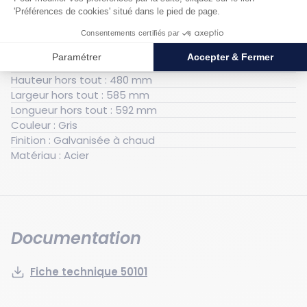
Générales
Poids : 5.3 kg
Nombre de fûts : 1
Hauteur hors tout : 480 mm
Largeur hors tout : 585 mm
Longueur hors tout : 592 mm
Couleur : Gris
Finition : Galvanisée à chaud
Matériau : Acier
Documentation
Fiche technique 50101