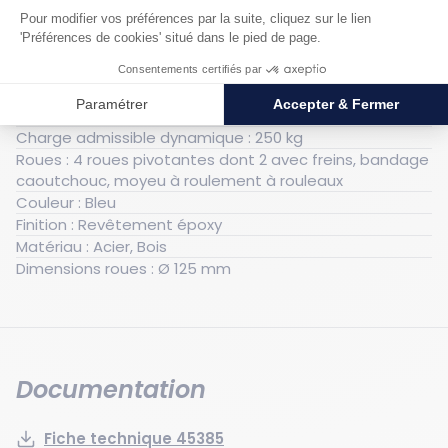
Poids : 43 kg
Hauteur plateau : 1050 mm
Hauteur hors tout : 1130 mm
Largeur hors tout : 513 mm
Longueur hors tout : 1360 mm
Charge admissible dynamique : 250 kg
Roues : 4 roues pivotantes dont 2 avec freins, bandage
caoutchouc, moyeu à roulement à rouleaux
Couleur : Bleu
Finition : Revêtement époxy
Matériau : Acier, Bois
Dimensions roues : Ø 125 mm
Documentation
Fiche technique 45385