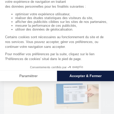
Matériau : Acier
Documentation
Fiche technique 14116
Produits complémentaires