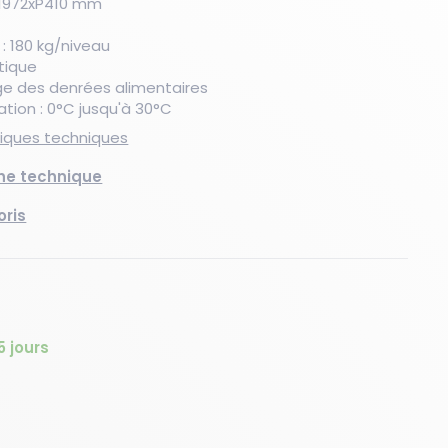
H1972xP410 mm
: 180 kg/niveau
stique
Nouveau produit
Les essentiels du moment
Les essentiels du moment
Nouveau produit
Les essentiels du moment
Nouveaux produits
age des denrées alimentaires
ation : 0°C jusqu'à 30°C
stiques techniques
che technique
oris
5 jours
té
quantité