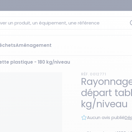
ver un produit, un équipement, une référence
échets
Aménagement
tte plastique - 180 kg/niveau
sage
 rétention
RÉF. 0012771
s élévateurs
ge et citernes
Rayonnage
striels
départ tabl
bants
Les essentiels du moment
kg/niveau
sées
ution
Aucun avis publié
Dép
ilisantes
 bacs de rétention