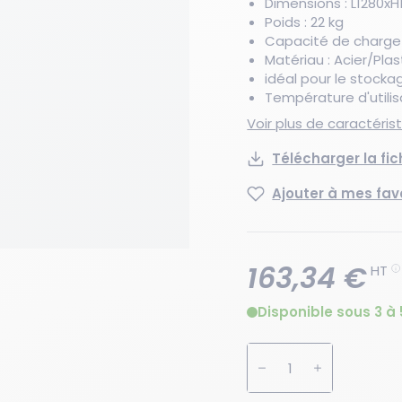
Dimensions : L1280x
Poids : 22 kg
Capacité de charge 
Matériau : Acier/Pla
idéal pour le stock
Température d'utilis
Voir plus de caractéri
Télécharger la fi
Ajouter à mes fav
163,34 €
HT
Disponible sous 3 à 
Augmenter la quanti
Diminuer la 