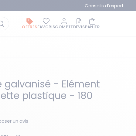
Conseils d'expert
OFFRES
FAVORIS
COMPTE
DEVIS
PANIER
 galvanisé - Elément
ette plastique - 180
La marque du moment
oser un avis