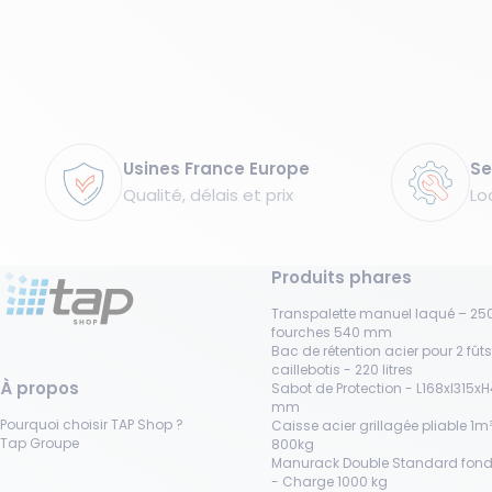
Garanties
Usines France Europe
Se
Qualité, délais et prix
Lo
Produits phares
Transpalette manuel laqué – 250
fourches 540 mm
Bac de rétention acier pour 2 fût
caillebotis - 220 litres
À propos
Sabot de Protection - L168xl315x
mm
Pourquoi choisir TAP Shop ?
Caisse acier grillagée pliable 1m³
Tap Groupe
800kg
Manurack Double Standard fond
- Charge 1000 kg