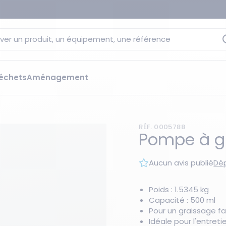
ver un produit, un équipement, une référence
échets
Aménagement
sage
 rétention
RÉF. 0005788
s élévateurs
ge et citernes
Pompe à gr
striels
bants
Aucun avis publié
Dép
Les essentiels du moment
sées
ution
Poids : 1.5345 kg
Capacité : 500 ml
ilisantes
 bacs de rétention
Pour un graissage fa
Idéale pour l'entre