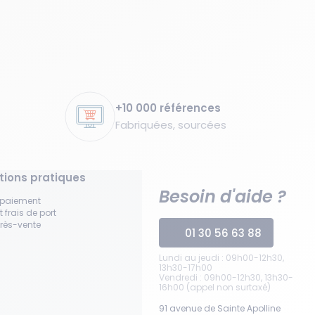
+10 000 références
Fabriquées, sourcées
tions pratiques
Besoin d'aide ?
 paiement
t frais de port
près-vente
01 30 56 63 88
Lundi au jeudi : 09h00-12h30,
13h30-17h00
Vendredi : 09h00-12h30, 13h30-
16h00 (appel non surtaxé)
91 avenue de Sainte Apolline