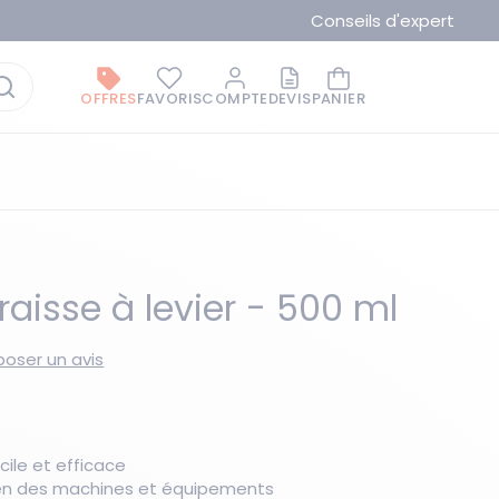
Conseils d'expert
OFFRES
FAVORIS
COMPTE
DEVIS
PANIER
aisse à levier - 500 ml
oser un avis
La marque du moment
cile et efficace
tien des machines et équipements