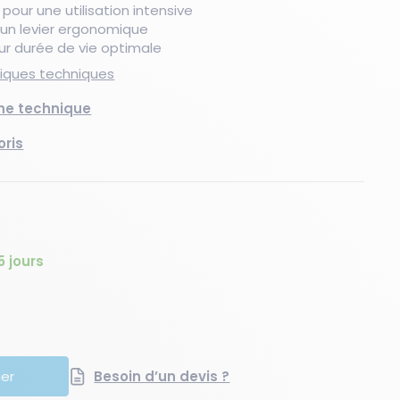
our une utilisation intensive
c un levier ergonomique
ur durée de vie optimale
Nouveau produit
Les essentiels du moment
Les essentiels du moment
Nouveau produit
Les essentiels du moment
Nouveaux produits
stiques techniques
che technique
oris
5 jours
té
quantité
ier
Besoin d’un devis ?