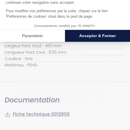
Générales
Poids : 3 kg
Volume de rétention : 40 l
Capacité de charge statique : 100 kg
Hauteur hors tout : 220 mm
Largeur hors tout : 410 mm
Longueur hors tout : 635 mm
Couleur : Gris
Matériau : PEHD
Documentation
Fiche technique 0012800