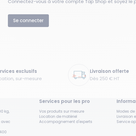
Connectez-vous à votre compte Tap Shop et soyez le pr
Se connecter
rvices exclusifs
Livraison offerte
cation, sur-mesure
Dès 250 € HT
Services pour les pro
Informa
0 kg,
Vos produits sur mesure
Modes de
Location de matériel
Livraison e
s avec
Accompagnement d'experts
Service a
H400