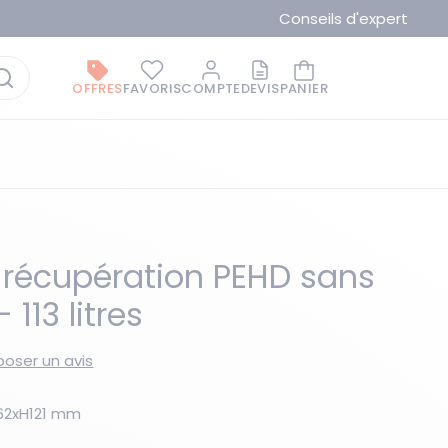
Conseils d'expert
OFFRES
FAVORIS
COMPTE
DEVIS
PANIER
 récupération PEHD sans
 113 litres
La marque du moment
oser un avis
762xH121 mm