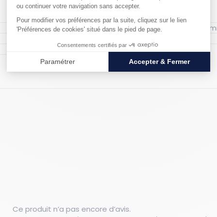
Longueur hors 
Couleur : Noir
Matériau : PEHD
Ce produit n’a pas encore d’avis.