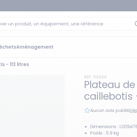
ver un produit, un équipement, une référence
échets
Aménagement
 - 113 litres
sage
 rétention
RÉF. 52030
s élévateurs
ge et citernes
Plateau de
striels
caillebotis -
bants
Les essentiels du moment
sées
Aucun avis publié
Dép
ution
ilisantes
 bacs de rétention
Dimensions : L1219xl
Poids : 5.9 kg