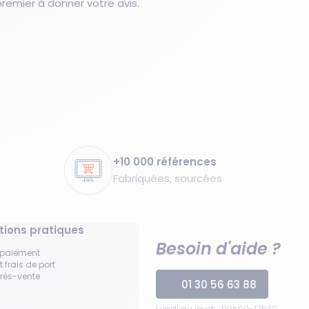
emier à donner votre avis.
+10 000 références
Fabriquées, sourcées
tions pratiques
Besoin d'aide ?
 paiement
t frais de port
près-vente
01 30 56 63 88
Lundi au jeudi : 09h00-12h30,