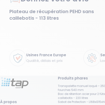
Plateau de récupération PEHD sans
caillebotis - 113 litres
Garanties
Usines France Europe
Se
Qualité, délais et prix
Lo
Produits phares
Transpalette manuel laqué – 250
fourches 540 mm
Bac de rétention acier pour 2 fût
caillebotis - 220 litres
À propos
Sabot de Protection - L168xl315x