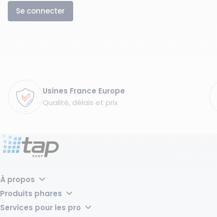
Se connecter
Garanties
Usines France Europe
Qualité, délais et prix
À propos
Pourquoi choisir TAP Shop ?
Produits phares
Tap Groupe
Transpalette manuel laqué – 2500 kg, fourches 540 mm
Services pour les pro
Bac de rétention acier pour 2 fûts avec caillebotis - 220 litres