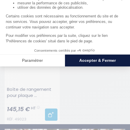
Produits complémentaires
Boîte de rangement 
pour plaque 
d'obturation - 
L1295xØ177 mm
145,15 €
HT
RÉF. 49023