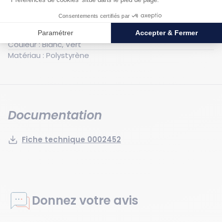
Poids : 0.13 kg
Largeur hors tout : 200 mm
Longueur hors tout : 200 mm
Couleur : Blanc, Vert
Matériau : Polystyrène
Documentation
Fiche technique 0002452
Donnez votre avis