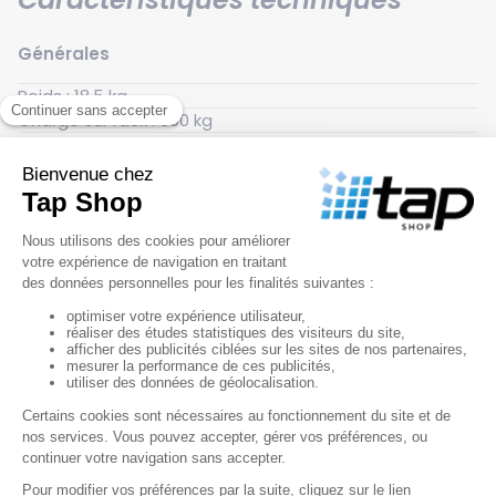
Générales
Poids : 18.5 kg
Charge sur rack : 600 kg
Hauteur hors tout : 150 mm
Largeur hors tout : 1000 mm
Charge admissible statique : 4000 kg
Longueur hors tout : 1200 mm
Charge admissible dynamique : 1500 kg
Convient aux denrées alimentaires : Oui
Couleur : Gris anthracite
Matériau : polypropylène recyclé
Type de piètement : Trois pieds centraux, deux
semelles