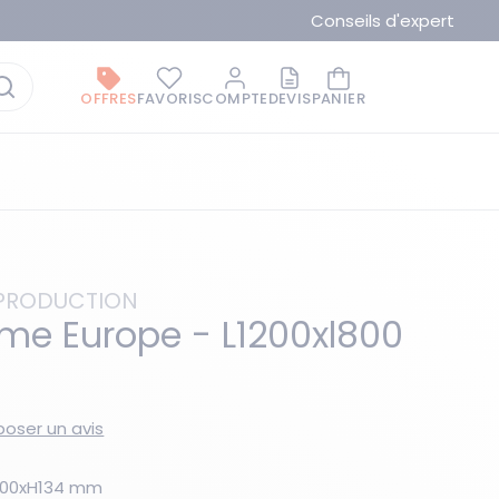
Conseils d'expert
OFFRES
FAVORIS
COMPTE
DEVIS
PANIER
PRODUCTION
rme Europe - L1200xl800
La marque du moment
oser un avis
l800xH134 mm