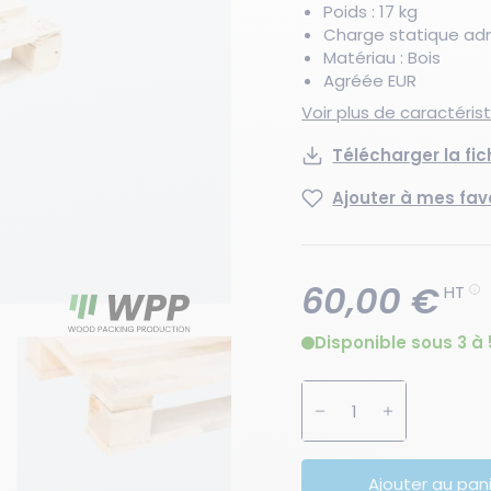
Poids : 17 kg
Charge statique admi
Matériau : Bois
Agréée EUR
Voir plus de caractéri
Télécharger la fi
Ajouter à mes fav
60,00 €
HT
Disponible sous 3 à 
Augmenter la quanti
Diminuer la 
Ajouter au pan