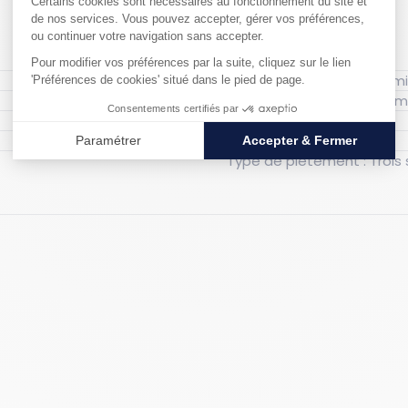
Couleur : Marron
Matériau : Bois
Type de piète