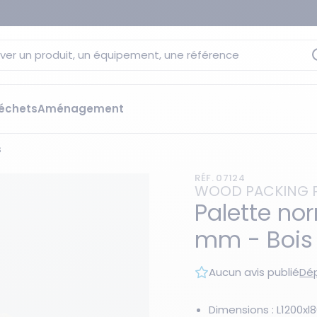
ver un produit, un équipement, une référence
échets
Aménagement
s
sage
 rétention
RÉF. 07124
s élévateurs
ge et citernes
WOOD PACKING 
striels
Palette no
bants
mm - Bois
Les essentiels du moment
sées
ution
Aucun avis publié
Dép
ilisantes
 bacs de rétention
Dimensions : L1200x