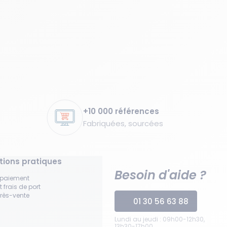
+10 000 références
Fabriquées, sourcées
tions pratiques
Besoin d'aide ?
 paiement
t frais de port
près-vente
01 30 56 63 88
Lundi au jeudi : 09h00-12h30,
13h30-17h00