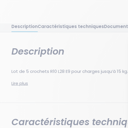
Description
Caractéristiques techniques
Document
Description
Lot de 5 crochets R10 L28 E9 pour charges jusqu’à 15 kg.
Lot de 5 crochets R10 (L28 Ecart 9mm) avec une capaci
Lire plus
Permet le rangement sécurisé de matériel ou accessoi
environnement industriel ou commercial pour une meill
Caractéristiques techni