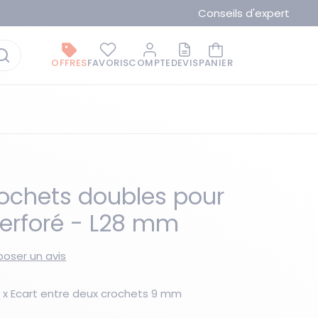
Conseils d'expert
OFFRES
FAVORIS
COMPTE
DEVIS
PANIER
rochets doubles pour
erforé - L28 mm
La marque du moment
oser un avis
 x Ecart entre deux crochets 9 mm