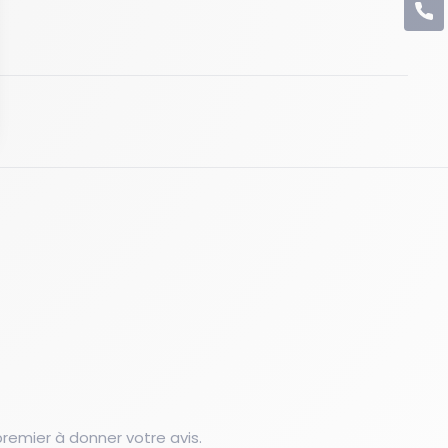
C
emier à donner votre avis.