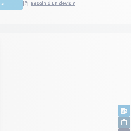
ier
Besoin d’un devis ?
D
C