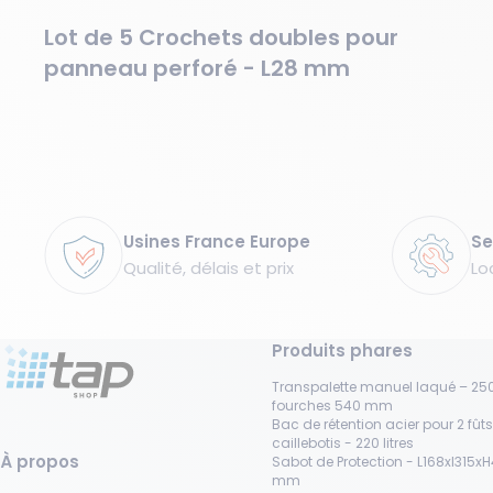
Lot de 5 Crochets doubles pour
panneau perforé - L28 mm
Garanties
Usines France Europe
Se
Qualité, délais et prix
Lo
Produits phares
Transpalette manuel laqué – 250
fourches 540 mm
Bac de rétention acier pour 2 fût
caillebotis - 220 litres
À propos
Sabot de Protection - L168xl315x
mm