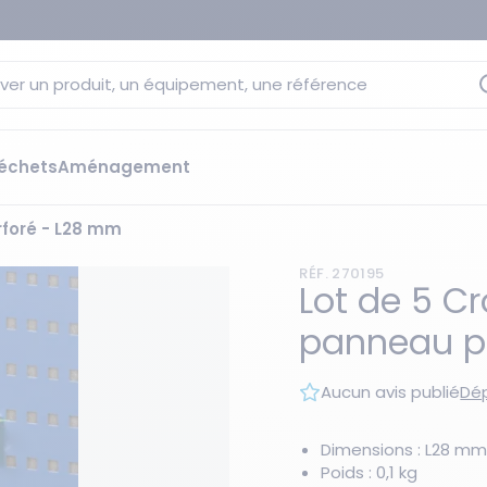
ver un produit, un équipement, une référence
échets
Aménagement
rforé - L28 mm
sage
 rétention
RÉF. 270195
s élévateurs
ge et citernes
Lot de 5 C
striels
panneau p
bants
Les essentiels du moment
sées
Aucun avis publié
Dép
ution
ilisantes
 bacs de rétention
Dimensions : L28 mm
Poids : 0,1 kg