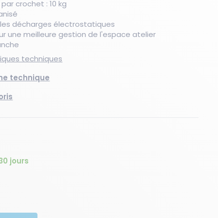
ar crochet : 10 kg
vanisé
 les décharges électrostatiques
ur une meilleure gestion de l'espace atelier
Nouveau produit
Les essentiels du moment
Les essentiels du moment
Nouveau produit
Les essentiels du moment
Nouveaux produits
anche
stiques techniques
che technique
oris
30 jours
té
quantité