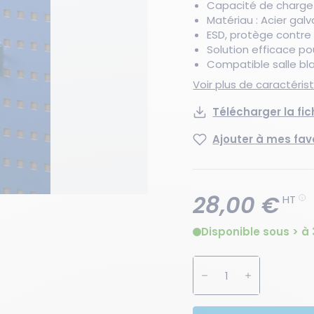
Capacité de charge p
Matériau : Acier gal
ESD, protège contre
Solution efficace po
Compatible salle bl
Voir plus de caractéri
Télécharger la fi
Ajouter à mes fav
28,00 €
HT
Disponible sous > à 
Augmenter la quanti
Diminuer la 