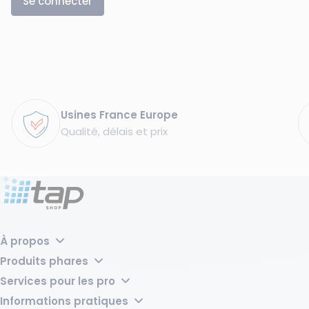
Se connecter
Garanties
Usines France Europe
Qualité, délais et prix
À propos
Pourquoi choisir TAP Shop ?
Produits phares
Tap Groupe
Transpalette manuel laqué – 2500 kg, fourches 540 mm
Services pour les pro
Bac de rétention acier pour 2 fûts avec caillebotis - 220 litres
Vos produits sur mesure
Sabot de Protection - L168xl315xH400 mm
Informations pratiques
Location de matériel