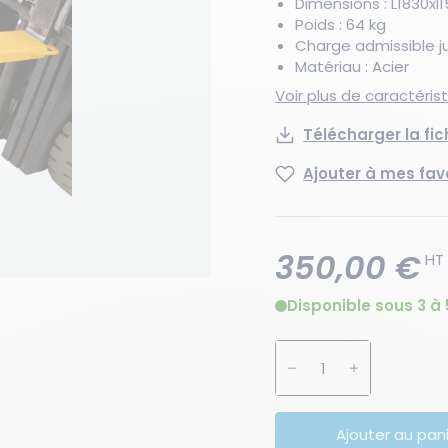
Dimensions : L1830x
Poids : 64 kg
Charge admissible j
Matériau : Acier
Voir plus de caractéri
Télécharger la fi
Ajouter à mes fav
350,00 €
HT
Disponible sous 3 à 
Augmenter la quanti
Diminuer la 
Ajouter au pan