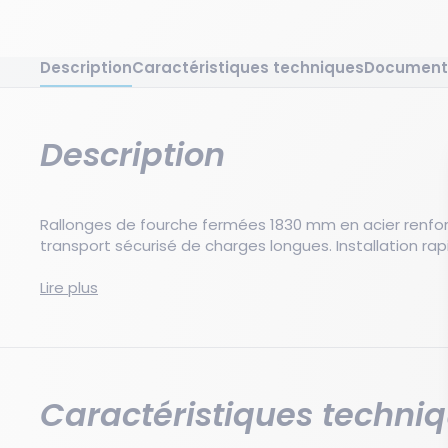
Description
Caractéristiques techniques
Document
Description
Rallonges de fourche fermées 1830 mm en acier renforc
transport sécurisé de charges longues. Installation rap
Ces rallonges de fourche fermées de 1830 mm perme
Lire plus
toute sécurité la portée des fourches de votre chario
faciles à installer, elles offrent une excellente stabilit
charges longues ou volumineuses.
Caractéristiques techni