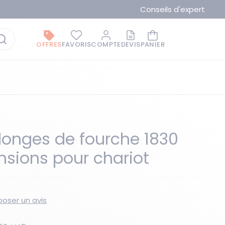
Conseils d'expert
OFFRES
FAVORIS
COMPTE
DEVIS
PANIER
llonges de fourche 1830
sions pour chariot
La marque du moment
oser un avis