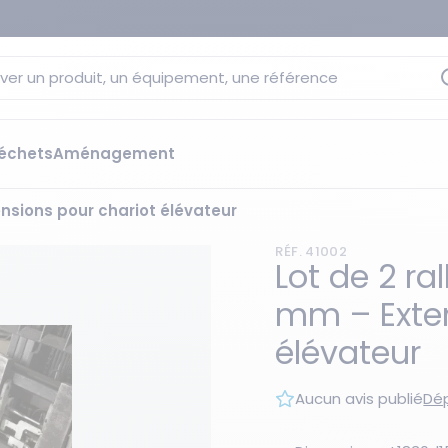
ver un produit, un équipement, une référence
échets
Aménagement
ensions pour chariot élévateur
sage
 rétention
RÉF. 41002
s élévateurs
ge et citernes
Lot de 2 ra
striels
mm – Exten
bants
Les essentiels du moment
élévateur
sées
ution
Aucun avis publié
Dép
ilisantes
 bacs de rétention