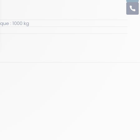
C
Charge admissible dynamique : 1000 kg