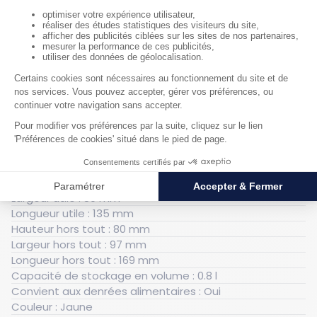
pleins. Parfait pour les environnements de picking ou de
montage, il optimise l’espace de travail et facilite
l’organisation.
Caractéristiques techniques
Générales
Poids : 1.3 kg
Gerbable : Oui
Poignées intégrées : Non
Porte-étiquettes intégré : Oui
Hauteur utile : 78 mm
Largeur utile : 80 mm
Longueur utile : 135 mm
Hauteur hors tout : 80 mm
Largeur hors tout : 97 mm
Longueur hors tout : 169 mm
Capacité de stockage en volume : 0.8 l
Convient aux denrées alimentaires : Oui
Couleur : Jaune