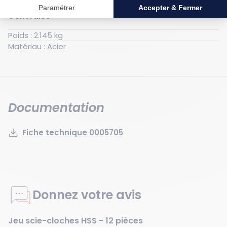
Générales
Poids : 2.145 kg
Matériau : Acier
Documentation
Fiche technique 0005705
Donnez votre avis
Jeu scie-cloches HSS - 12 pièces