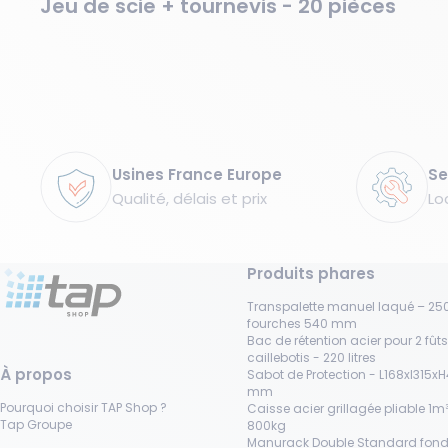
Jeu de scie + tournevis - 20 pièces
Garanties
Usines France Europe
Se
Qualité, délais et prix
Lo
Produits phares
Transpalette manuel laqué – 250
fourches 540 mm
Bac de rétention acier pour 2 fût
caillebotis - 220 litres
À propos
Sabot de Protection - L168xl315x
mm
Pourquoi choisir TAP Shop ?
Caisse acier grillagée pliable 1m³
Tap Groupe
800kg
Manurack Double Standard fond