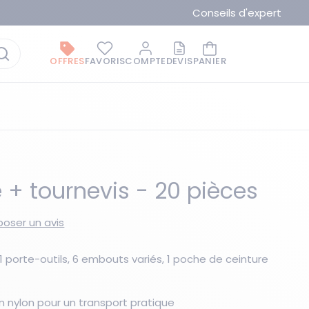
Conseils d'expert
OFFRES
FAVORIS
COMPTE
DEVIS
PANIER
 + tournevis - 20 pièces
oser un avis
La marque du moment
, 1 porte-outils, 6 embouts variés, 1 poche de ceinture
n nylon pour un transport pratique