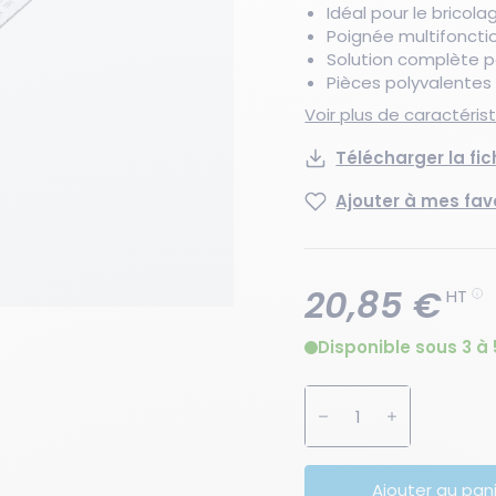
Idéal pour le bricola
Poignée multifonctio
Solution complète 
Pièces polyvalentes 
Voir plus de caractéri
Télécharger la fi
Ajouter à mes fav
20,85 €
HT
Disponible sous 3 à 
Augmenter la quanti
Diminuer la 
Ajouter au pan