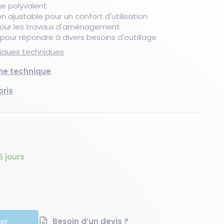
ge polyvalent
n ajustable pour un confort d'utilisation
pour les travaux d'aménagement
Nouveau produit
Les essentiels du moment
Les essentiels du moment
Nouveau produit
Les essentiels du moment
Nouveaux produits
pour répondre à divers besoins d'outillage
stiques techniques
che technique
oris
5 jours
té
quantité
ier
Besoin d’un devis ?