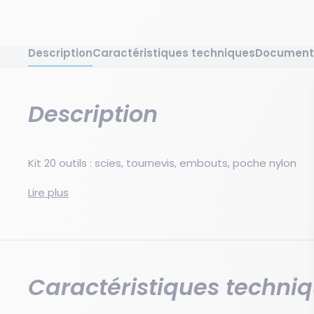
Description
Caractéristiques techniques
Document
Description
Kit 20 outils : scies, tournevis, embouts, poche nylon
Kit multifonction complet avec poignée ajustable, incl
Lire plus
outils, 6 embouts variés et poche de ceinture nylon. Pa
polyvalent.
Caractéristiques techni