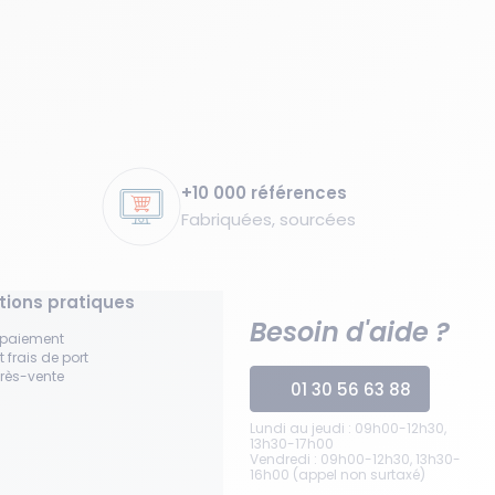
+10 000 références
Fabriquées, sourcées
tions pratiques
Besoin d'aide ?
 paiement
t frais de port
près-vente
01 30 56 63 88
Lundi au jeudi : 09h00-12h30,
13h30-17h00
Vendredi : 09h00-12h30, 13h30-
16h00 (appel non surtaxé)