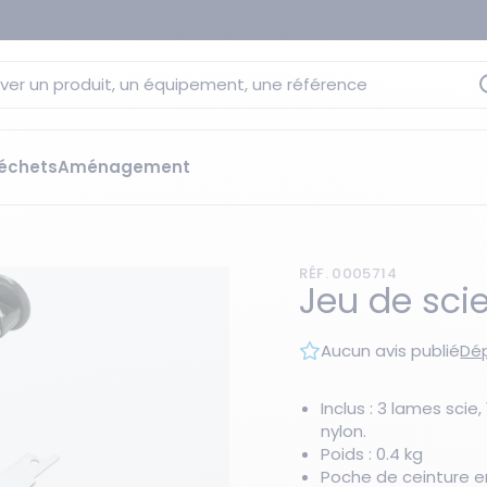
ver un produit, un équipement, une référence
échets
Aménagement
sage
 rétention
RÉF. 0005714
s élévateurs
ge et citernes
Jeu de scie
striels
bants
Aucun avis publié
Dép
Les essentiels du moment
sées
ution
Inclus : 3 lames scie
nylon.
ilisantes
 bacs de rétention
Poids : 0.4 kg
Poche de ceinture e