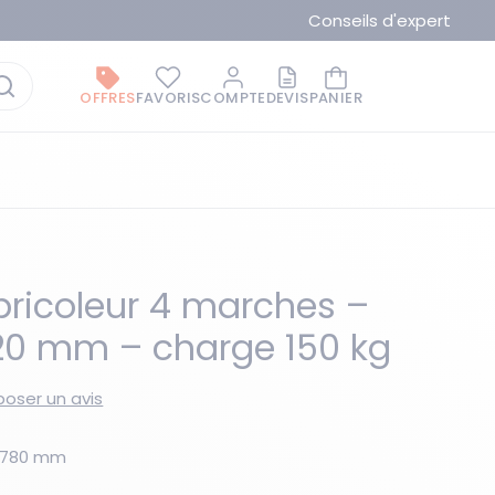
Conseils d'expert
OFFRES
FAVORIS
COMPTE
DEVIS
PANIER
ricoleur 4 marches –
20 mm – charge 150 kg
La marque du moment
oser un avis
H2780 mm