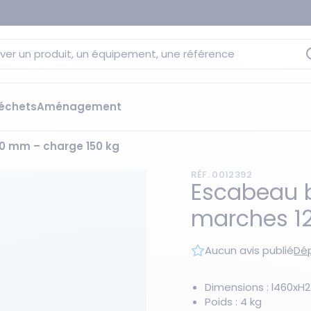
ver un produit, un équipement, une référence
échets
Aménagement
0 mm – charge 150 kg
sage
 rétention
RÉF. 0012392
s élévateurs
ge et citernes
Escabeau b
striels
marches 1
bants
Les essentiels du moment
sées
Aucun avis publié
Dép
ution
ilisantes
 bacs de rétention
Dimensions : l460x
Poids : 4 kg