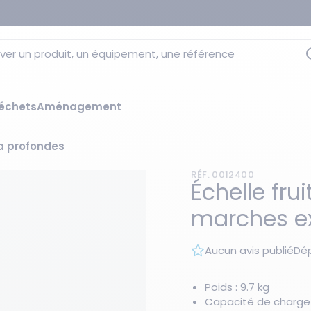
ver un produit, un équipement, une référence
échets
Aménagement
ra profondes
sage
 rétention
RÉF. 0012400
s élévateurs
ge et citernes
Échelle fru
striels
marches ex
bants
Les essentiels du moment
sées
Aucun avis publié
Dép
ution
ilisantes
 bacs de rétention
Poids : 9.7 kg
Capacité de charge 