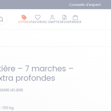
Conseils d'expert
OFFRES
FAVORIS
COMPTE
DEVIS
PANIER
itière – 7 marches –
tra profondes
La marque du moment
oser un avis
: 150 kg