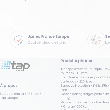
Garanties
Usines France Europe
Se
Qualité, délais et prix
Lo
Produits phares
Transpalette manuel laqué – 250
fourches 540 mm
Bac de rétention acier pour 2 fût
caillebotis - 220 litres
À propos
Sabot de Protection - L168xl315x
mm
Pourquoi choisir TAP Shop ?
Caisse acier grillagée pliable 1m³
Tap Groupe
800kg
Manurack Double Standard fond
- Charge 1000 kg