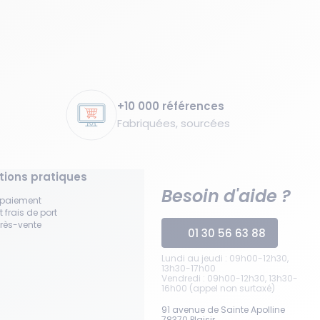
+10 000 références
Fabriquées, sourcées
tions pratiques
Besoin d'aide ?
 paiement
t frais de port
près-vente
01 30 56 63 88
Lundi au jeudi : 09h00-12h30,
13h30-17h00
Vendredi : 09h00-12h30, 13h30-
16h00 (appel non surtaxé)
91 avenue de Sainte Apolline
78370 Plaisir