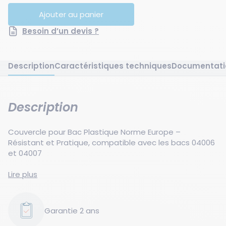
Ajouter au panier
Besoin d’un devis ?
Description
Caractéristiques techniques
Documentati
Description
Couvercle pour Bac Plastique Norme Europe –
Résistant et Pratique, compatible avec les bacs 04006
et 04007
Ce couvercle norme Eur est conçu pour s'adapter
Lire plus
parfaitement aux bacs Europe. Fabriqué en
polypropylène avec un coloris gris, il offre une grande
résistance thermique, supportant des températures
Garantie 2 ans
de -5°C à +80°C. Il garantit une protection optimale