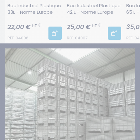
Bac Industriel Plastique 
Bac Industriel Plastique 
Bac In
33L - Norme Europe
42 L - Norme Europe
65 L 
22,00 €
25,00 €
35,0
HT
HT
RÉF. 04006
RÉF. 04007
RÉF. 0