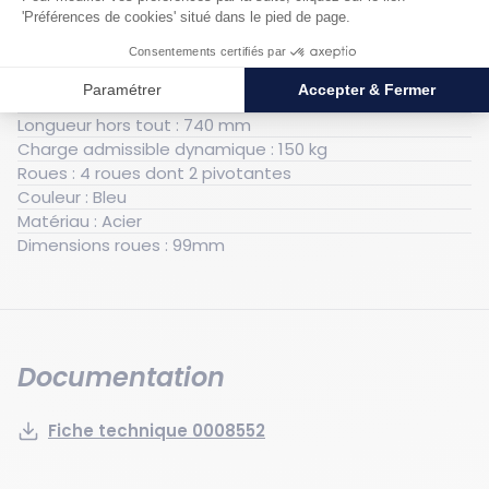
Générales
Poids : 8 kg
Hauteur hors tout : 125 mm
Largeur hors tout : 485 mm
Longueur hors tout : 740 mm
Charge admissible dynamique : 150 kg
Roues : 4 roues dont 2 pivotantes
Couleur : Bleu
Matériau : Acier
Dimensions roues : 99mm
Documentation
Fiche technique 0008552