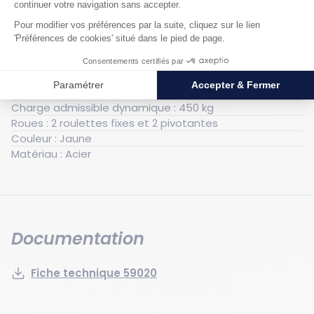
Générales
Poids : 165 kg
Hauteur hors tout : 1250 mm
Largeur hors tout : 1020 mm
Longueur hors tout : 900 mm
Charge admissible dynamique : 450 kg
Roues : 2 roulettes fixes et 2 pivotantes
Couleur : Jaune
Matériau : Acier
Documentation
Fiche technique 59020