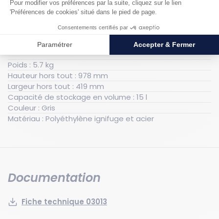
Caractéristiques techniques
Générales
Poids : 5.7 kg
Hauteur hors tout : 978 mm
Largeur hors tout : 419 mm
Capacité de stockage en volume : 15 l
Couleur : Gris
Matériau : Polyéthylène ignifuge et acier
Documentation
Fiche technique 03013