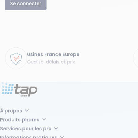
Se connecter
Garanties
Usines France Europe
Qualité, délais et prix
À propos
Pourquoi choisir TAP Shop ?
Produits phares
Tap Groupe
Transpalette manuel laqué – 2500 kg, fourches 540 mm
Services pour les pro
Bac de rétention acier pour 2 fûts avec caillebotis - 220 litres
Vos produits sur mesure
Sabot de Protection - L168xl315xH400 mm
Informations pratiques