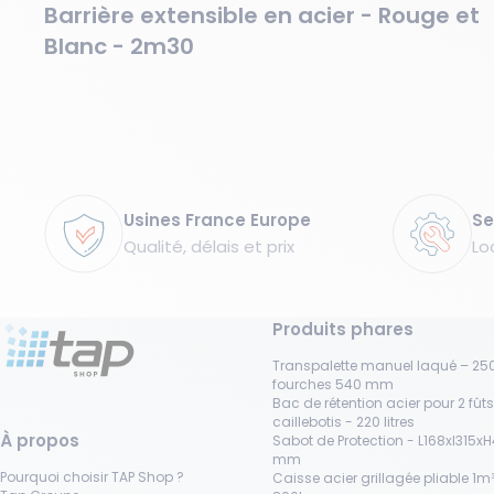
Barrière extensible en acier - Rouge et
Blanc - 2m30
Garanties
Usines France Europe
Se
Qualité, délais et prix
Lo
Produits phares
Transpalette manuel laqué – 250
fourches 540 mm
Bac de rétention acier pour 2 fût
caillebotis - 220 litres
À propos
Sabot de Protection - L168xl315x
mm
Pourquoi choisir TAP Shop ?
Caisse acier grillagée pliable 1m³