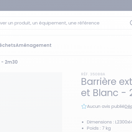
ver un produit, un équipement, une référence
échets
Aménagement
c - 2m30
sage
 rétention
RÉF. 35088A
s élévateurs
ge et citernes
Barrière ex
striels
et Blanc -
bants
Les essentiels du moment
sées
Aucun avis publié
Dép
ution
ilisantes
 bacs de rétention
Dimensions : L2300
Poids : 7 kg