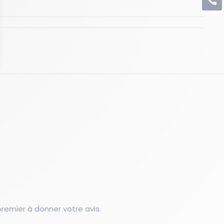
C
emier à donner votre avis.