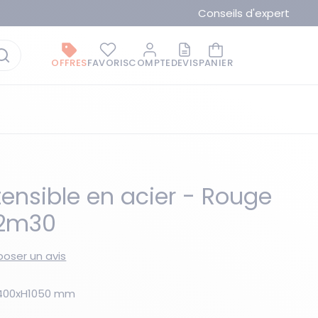
Conseils d'expert
OFFRES
FAVORIS
COMPTE
DEVIS
PANIER
tensible en acier - Rouge
 2m30
La marque du moment
oser un avis
xl400xH1050 mm