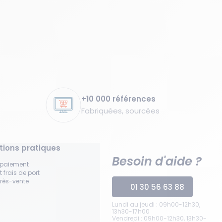
+10 000 références
Fabriquées, sourcées
tions pratiques
Besoin d'aide ?
 paiement
t frais de port
près-vente
01 30 56 63 88
Lundi au jeudi : 09h00-12h30,
13h30-17h00
Vendredi : 09h00-12h30, 13h30-