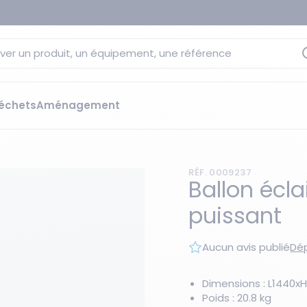
ver un produit, un équipement, une référence
échets
Aménagement
sage
 rétention
RÉF. 0009237
s élévateurs
ge et citernes
Ballon écla
striels
puissant
bants
Les essentiels du moment
sées
Aucun avis publié
Dép
ution
ilisantes
 bacs de rétention
Dimensions : L1440
Poids : 20.8 kg