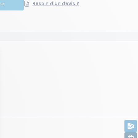
ier
Besoin d’un devis ?
D