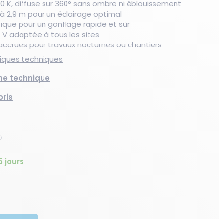
0 K, diffuse sur 360° sans ombre ni éblouissement
 à 2,9 m pour un éclairage optimal
ique pour un gonflage rapide et sûr
 V adaptée à tous les sites
Nouveau produit
Les essentiels du moment
Les essentiels du moment
Nouveau produit
Les essentiels du moment
Nouveaux produits
té accrues pour travaux nocturnes ou chantiers
stiques techniques
che technique
oris
5 jours
té
quantité