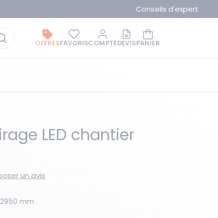
Conseils d'expert
OFFRES
FAVORIS
COMPTE
DEVIS
PANIER
irage LED chantier
La marque du moment
oser un avis
xH2950 mm