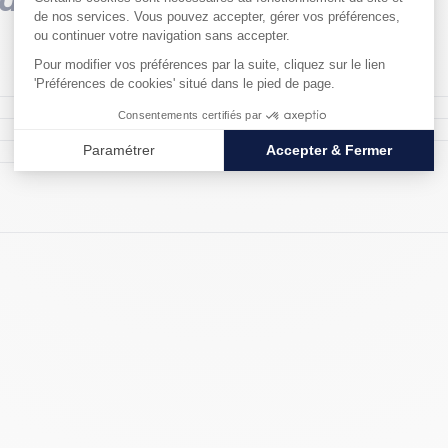
Voltage : AC110-240V
Matériau : ABS
Puissance : 420 W