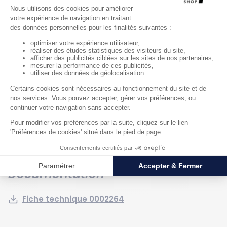
Volume de rétention : 220 l
Capacité de charge statique : 300 kg
Hauteur hors tout : 495 mm
Largeur hors tout : 738 mm
Longueur hors tout : 901 mm
Couleur : Gris
Finition : Galvanisée
Matériau : Acier
Matériau bac : Acier
Type de caillebotis : Amovible
Matériau caillebotis : Electroforgé
Documentation
Fiche technique 0002264