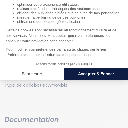
Générales
Poids : 82 kg
Nombre de fûts : 4
Volume de rétention : 440 l
Capacité de charge statique : 1000 kg
Hauteur hors tout : 425 mm
Largeur hors tout : 1223 mm
Longueur hors tout : 1225 mm
Couleur : Orange
Finition : Laquée
Matériau : Acier
Matériau bac : Acier
Type de caillebotis : Amovible
Documentation