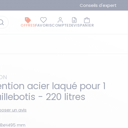
Conseils d'expert
OFFRES
FAVORIS
COMPTE
DEVIS
PANIER
ION
ntion acier laqué pour 1
llebotis - 220 litres
La marque du moment
oser un avis
l738xH495 mm