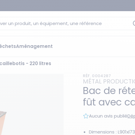
ver un produit, un équipement, une référence
échets
Aménagement
aillebotis - 220 litres
sage
 rétention
RÉF. 0004287
s élévateurs
ge et citernes
MÉTAL PRODUCT
striels
Bac de réte
bants
fût avec cai
Les essentiels du moment
sées
ution
Aucun avis publié
Dép
ilisantes
 bacs de rétention
Dimensions : L901x