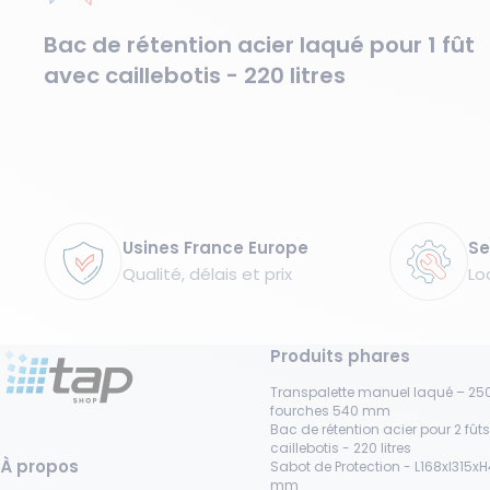
Bac de rétention acier laqué pour 1 fût
avec caillebotis - 220 litres
Garanties
Usines France Europe
Se
Qualité, délais et prix
Lo
Produits phares
Transpalette manuel laqué – 250
fourches 540 mm
Bac de rétention acier pour 2 fût
caillebotis - 220 litres
À propos
Sabot de Protection - L168xl315x
mm