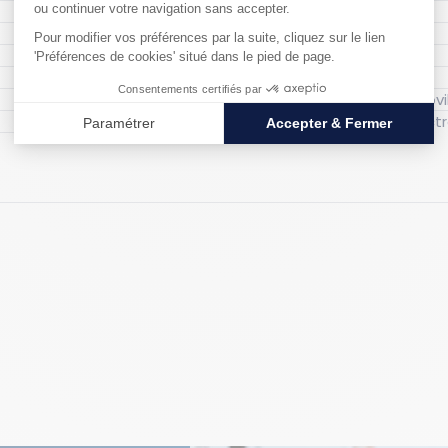
Couleur : Orange
Finition : Laquée
Matériau : Acier
Matériau bac : Acier
Type de caillebotis 
Matériau caille