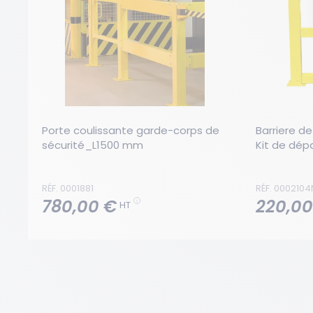
Porte coulissante garde-corps de 
Barriere d
sécurité_L1500 mm
Kit de dé
RÉF. 0001881
RÉF. 0002104
780,00 €
220,00
HT