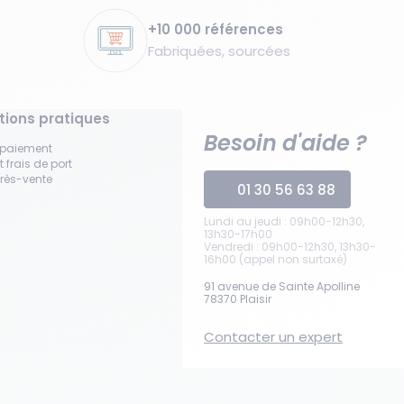
+10 000 références
Fabriquées, sourcées
tions pratiques
Besoin d'aide ?
 paiement
t frais de port
près-vente
01 30 56 63 88
Lundi au jeudi : 09h00-12h30,
13h30-17h00
Vendredi : 09h00-12h30, 13h30-
16h00 (appel non surtaxé)
91 avenue de Sainte Apolline
78370 Plaisir
Contacter un expert