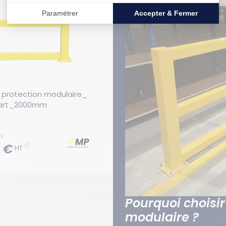
e protection modulaire_ 
Barrière de protection modulai
part_2000mm
Kit suite droit - 2000 mm
N
RÉF. 0002105N
 €
180,00 €
HT
HT
Pourquoi choisir
modulaire ?