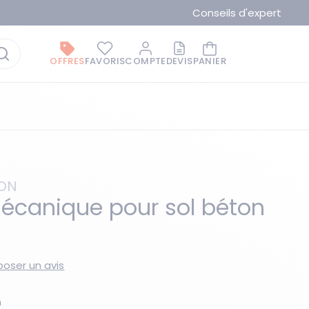
Conseils d'expert
OFFRES
FAVORIS
COMPTE
DEVIS
PANIER
ION
écanique pour sol béton
La marque du moment
oser un avis
m