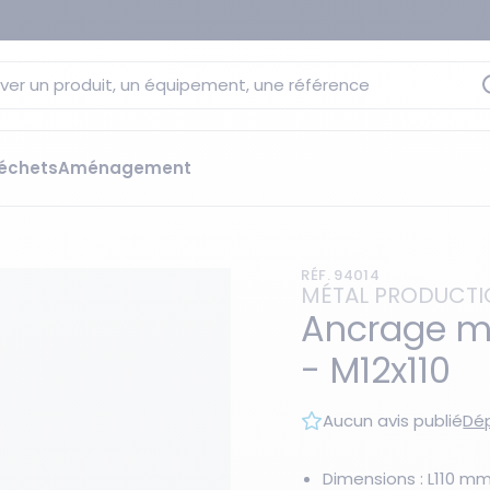
ver un produit, un équipement, une référence
échets
Aménagement
sage
 rétention
RÉF. 94014
s élévateurs
ge et citernes
MÉTAL PRODUCT
striels
Ancrage m
bants
- M12x110
Les essentiels du moment
sées
ution
Aucun avis publié
Dép
ilisantes
 bacs de rétention
Dimensions : L110 m