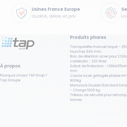
Garanties
Usines France Europe
Se
Qualité, délais et prix
Lo
Produits phares
Transpalette manuel laqué – 250
fourches 540 mm
Bac de rétention acier pour 2 fût
caillebotis - 220 litres
À propos
Sabot de Protection - L168xl315x
mm
Pourquoi choisir TAP Shop ?
Caisse acier grillagée pliable 1m³
Tap Groupe
800kg
Manurack Double Standard fond
- Charge 1000 kg
Tréteau de sécurité pour remorqu
tonnes