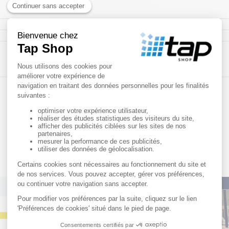
Couleur : Gris
Finition : Zingué
Matériau : Acier